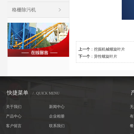
格栅除污机
上一个
：
挖掘机械螺旋叶片
下一个
：
异性螺旋叶片
快捷菜单
/ . QUICK MENU
关于我们
新闻中心
无
产品中心
企业相册
有
客户留言
联系我们
餐