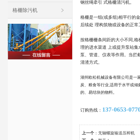
钢丝绳牵引 式格栅清污机。
格栅除污机
格栅是一组(或多组)相平行的
后续处 理构筑物或设备的正常
按格栅栅条间距的大小不同,
理的进水渠道 上或提升泵站
泵、管道、仪表等作用。当拦截的
清渣方式。
湖州欧松机械设备有限公司是一
炭、粮食等行业,适用于水平或倾斜
的、易结块的物料。
137-0653-077
订购热线：
上一个
：
无轴螺旋输送压榨机