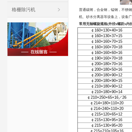
格栅除污机
普通碳纲，合金钢，锰钢，不锈钢
机、砂水分离器等设备上，设备广
常用无轴螺旋规格(外径x螺距x内径
￠160×130×40×16
￠160×130×37×15
￠160×160×70×15
￠160×160×70×18
￠160×160×60×16
￠190×160×70×18
￠200×180×70×16
￠200×180×50×16
￠200×180×90×12
￠200×180×90×15
￠210×180×90×12
￠210×180×90×14
￠210×250×65×16／26
￠214×180×110×20
￠214×240×110×20
￠215×120×65×12
￠215×130×95×16
￠215×130×95×20
￠215×210×105×16