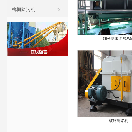
格栅除污机
细分制浆调浆系
破碎制浆机